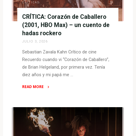
CRÍTICAS
CRÍTICA: Corazón de Caballero
(2001, HBO Max) – un cuento de
hadas rockero
JULIO 3, 2026
Sebastian Zavala Kahn Crítico de cine
Recuerdo cuando vi “Corazón de Caballero”,
de Brian Helgeland, por primera vez. Tenía
diez años y mi papá me …
READ MORE
"CRÍTICA:
Corazón
de
Caballero
(2001,
HBO