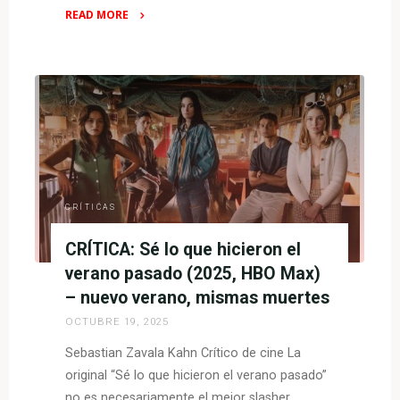
READ MORE
"CRÍTICA:
La
mujer
de
las
sombras
(HBO
Max)
–
CRÍTICAS
sobrellevando
CRÍTICA: Sé lo que hicieron el
el
dolor"
verano pasado (2025, HBO Max)
– nuevo verano, mismas muertes
OCTUBRE 19, 2025
Sebastian Zavala Kahn Crítico de cine La
original “Sé lo que hicieron el verano pasado”
no es necesariamente el mejor slasher