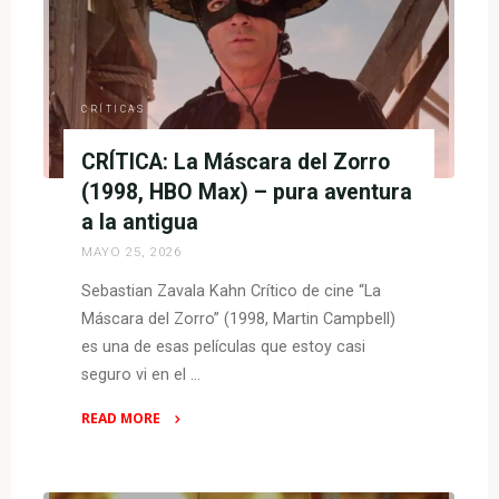
VAN
A
MATAR
(HBO
Max)
CRÍTICAS
y
CRÍTICA: La Máscara del Zorro
LA
IDEA
(1998, HBO Max) – pura aventura
DE
a la antigua
TI
MAYO 25, 2026
(Prime
Sebastian Zavala Kahn Crítico de cine “La
Video)"
Máscara del Zorro” (1998, Martin Campbell)
es una de esas películas que estoy casi
seguro vi en el …
READ MORE
"CRÍTICA:
La
Máscara