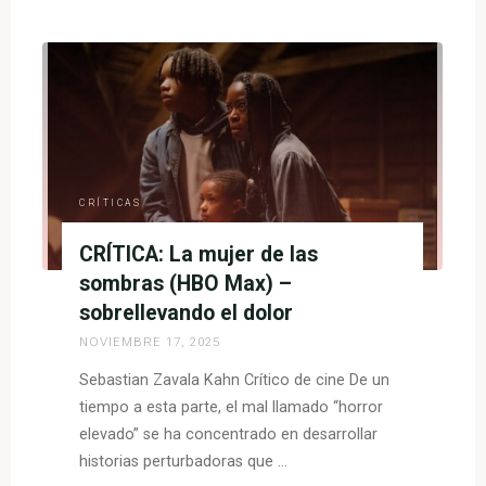
El
Rey
Escorpión
(2002,
HBO
Max)
–
un
CRÍTICAS
gran
CRÍTICA: La mujer de las
placer
culposo"
sombras (HBO Max) –
sobrellevando el dolor
NOVIEMBRE 17, 2025
Sebastian Zavala Kahn Crítico de cine De un
tiempo a esta parte, el mal llamado “horror
elevado” se ha concentrado en desarrollar
historias perturbadoras que …