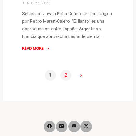
JUNIO 26, 2025
Sebastian Zavala Kahn Crítico de cine Dirigida
por Pedro Martín-Calero, “El llanto” es una
coproducción entre España, Argentina y
Francia que aprovecha bastante bien la …
READ MORE
"CRÍTICA:
El
llanto
1
2
(Max)
Paginación
–
mujeres
malditas"
de
entradas