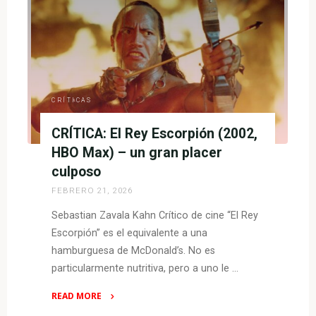
del
Zorro
(1998,
HBO
Max)
–
CRÍTICAS
pura
CRÍTICA: El Rey Escorpión (2002,
aventura
a
HBO Max) – un gran placer
la
culposo
antigua"
FEBRERO 21, 2026
Sebastian Zavala Kahn Crítico de cine “El Rey
Escorpión” es el equivalente a una
hamburguesa de McDonald’s. No es
particularmente nutritiva, pero a uno le …
READ MORE
"CRÍTICA: