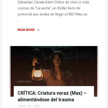
Sebastian Zavala Kahn Crítico de cine Lo más
curioso de “La secta”, un thriller lleno de
potencial que acaba de llegar a HBO Max, es
…
READ MORE
"CRÍTICA:
La
secta
(2024,
HBO
Max)
–
despierta,
Eric
CRÍTICAS
Bana"
CRÍTICA: Criatura voraz (Max) –
alimentándose del trauma
JUNIO 29, 2025