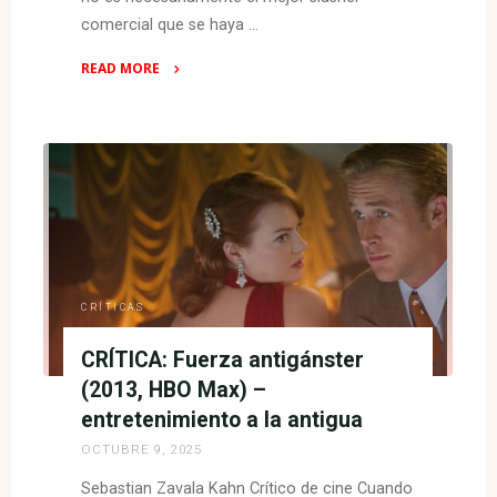
comercial que se haya …
READ MORE
"CRÍTICA:
Sé
lo
que
hicieron
el
verano
pasado
(2025,
CRÍTICAS
HBO
CRÍTICA: Fuerza antigánster
Max)
–
(2013, HBO Max) –
nuevo
entretenimiento a la antigua
verano,
OCTUBRE 9, 2025
mismas
Sebastian Zavala Kahn Crítico de cine Cuando
muertes"