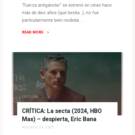
“Fuerza antigánster” se estrenó en cines hace
más de diez años (qué bestia…), no fue
particularmente bien recibida. …
READ MORE
"CRÍTICA:
Fuerza
antigánster
(2013,
HBO
Max)
–
entretenimiento
a
CRÍTICAS
la
CRÍTICA: La secta (2024, HBO
antigua"
Max) – despierta, Eric Bana
AGOSTO 23, 2025