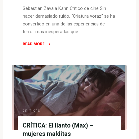
Sebastian Zavala Kahn Crítico de cine Sin
hacer demasiado ruido, “Criatura voraz” se ha
convertido en una de las experiencias de
terror más inesperadas que …
READ MORE
"CRÍTICA:
Criatura
voraz
(Max)
–
alimentándose
del
trauma"
CRÍTICAS
CRÍTICA: El llanto (Max) –
mujeres malditas