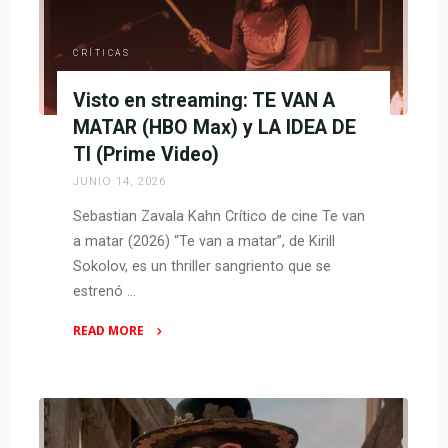
Max)
–
un
CRÍTICAS
cuento
Visto en streaming: TE VAN A
de
hadas
MATAR (HBO Max) y LA IDEA DE
rockero"
TI (Prime Video)
JUNIO 14, 2026
Sebastian Zavala Kahn Crítico de cine Te van
a matar (2026) “Te van a matar”, de Kirill
Sokolov, es un thriller sangriento que se
estrenó …
READ MORE
"Visto
en
streaming:
TE