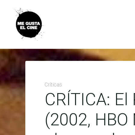
Skip
to
content
ME
GUSTA
EL
CINE
Críticas
CRÍTICA: El
(2002, HBO 