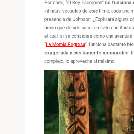
Por ende, “El Rey Escorpión”
no funciona
infinitas secuelas de
este
filme, cada una m
presencia de Johnson. ¿Explicará alguna c
tirano que decide hacer un trato con Anubi
el cual, si se considera como una aventur
“
La Momia Regresa
”, funciona bastante bi
exagerada y ciertamente memorable
. 
complejo, lo aprovecha al máximo.