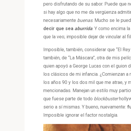
pero disfrutando de su sabor. Puede que no
si hay algo que no me da vergüenza admitir
necesariamente
buenas
. Mucho se le puede
decir que sea
aburrida
. Y como encima la
que la veo; imposible dejar de vincular al 
Imposible, también, considerar que “El Rey
también, de “La Máscara”, otra de mis pelíc
quien apoyó a George Lucas con el guion 
los clásicos de mi infancia. ¿Comienzan a 
los años 90 y los dos mil que me atrae, y 
mencionadas. Manejan un estilo muy particu
que fuese parte de todo
blockbuster
holly
serio a sí mismas. Y bueno, nuevamente:
fu
Imposible ignorar el factor nostalgia.