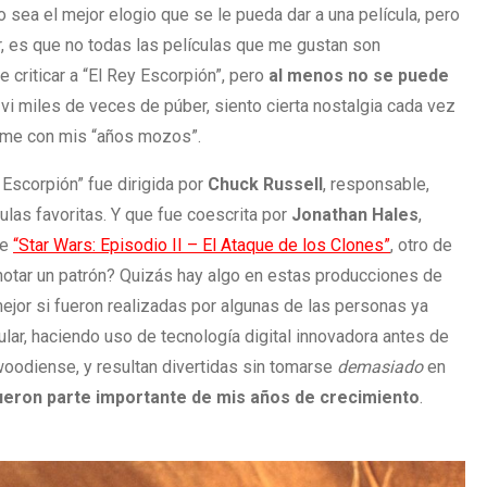
 sea el mejor elogio que se le pueda dar a una película, pero
, es que no todas las películas que me gustan son
 criticar a “El Rey Escorpión”, pero
al menos no se puede
 vi miles de veces de púber, siento cierta nostalgia cada vez
filme con mis “años mozos”.
 Escorpión” fue dirigida por
Chuck
Russell
, responsable,
ulas favoritas. Y que fue coescrita por
Jonathan
Hales
,
de
“Star Wars: Episodio II – El Ataque de los Clones”
, otro de
notar un patrón? Quizás hay algo en estas producciones de
mejor si fueron realizadas por algunas de las personas ya
lar, haciendo uso de tecnología digital innovadora antes de
woodiense, y resultan divertidas sin tomarse
demasiado
en
eron parte importante de mis años de crecimiento
.