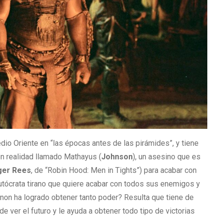
dio Oriente en “las épocas antes de las pirámides”, y tiene
en realidad llamado Mathayus (
Johnson
), un asesino que es
ger
Rees
, de “Robin Hood: Men in Tights”) para acabar con
autócrata tirano que quiere acabar con todos sus enemigos y
on ha logrado obtener tanto poder? Resulta que tiene de
de ver el futuro y le ayuda a obtener todo tipo de victorias