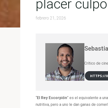
placer culp
febrero 21, 2026
Sebastia
Crítico de cin
HTTPS://
“
El Rey Escorpión
” es el equivalente a u
nutritiva, pero a uno le dan ganas de come