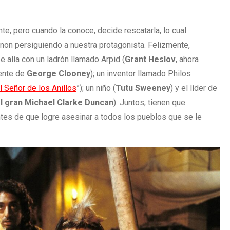
te, pero cuando la conoce, decide rescatarla, lo cual
on persiguiendo a nuestra protagonista. Felizmente,
e alía con un ladrón llamado Arpid (
Grant
Heslov
, ahora
uente de
George
Clooney
); un inventor llamado Philos
l Señor de los Anillos
”); un niño (
Tutu
Sweeney
) y el líder de
l gran Michael Clarke Duncan
). Juntos, tienen que
tes de que logre asesinar a todos los pueblos que se le