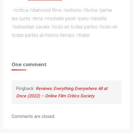
#
critica
#
diamond films
#
estreno
#
fecha
#
jamie
lee curtis
#
lima
#
michelle yeoh
#
peru
#
reseña
#
sebastian zavala
#
todo en todas partes
#
todo en
todas partes al mismo tiempo
#
trailer
One comment
Pingback:
Reviews: Everything Everywhere All at
Once (2022) – Online Film Critics Society
Comments are closed.