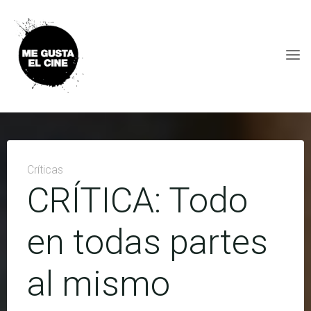
Skip
to
content
ME
GUSTA
EL
CINE
Críticas
CRÍTICA: Todo
en todas partes
al mismo