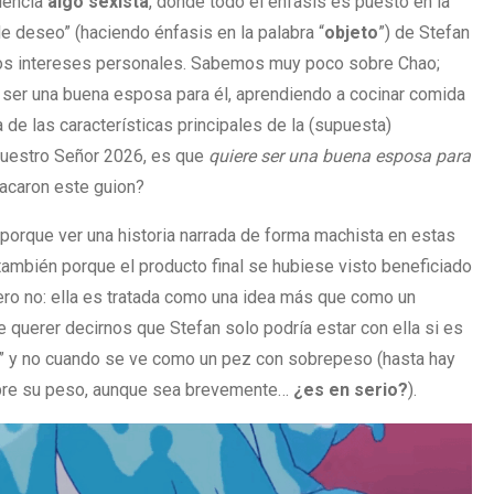
riencia
algo
sexista
, donde todo el énfasis es puesto en la
de deseo” (haciendo énfasis en la palabra “
objeto
”) de Stefan
os intereses personales. Sabemos muy poco sobre Chao;
 ser una buena esposa para él, aprendiendo a cocinar comida
de las características principales de la (supuesta)
Nuestro Señor 2026, es que
quiere ser una buena esposa para
acaron este guion?
 porque ver una historia narrada de forma machista en estas
ambién porque el producto final se hubiese visto beneficiado
ero no: ella es tratada como una idea más que como un
e querer decirnos que Stefan solo podría estar con ella si es
” y no cuando se ve como un pez con sobrepeso (hasta hay
bre su peso, aunque sea brevemente…
¿es en serio?
).