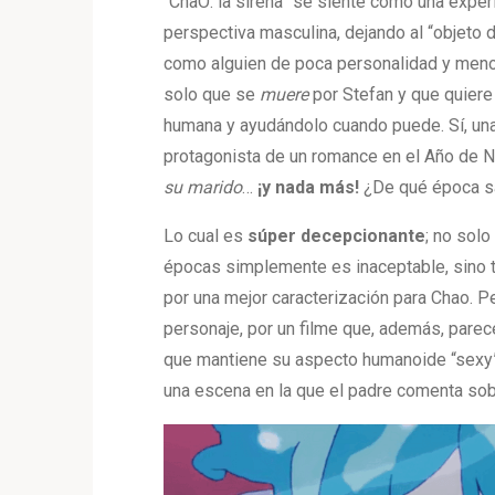
“ChaO: la sirena” se siente como una expe
perspectiva masculina, dejando al “objeto 
como alguien de poca personalidad y men
solo que se
muere
por Stefan y que quiere
humana y ayudándolo cuando puede. Sí, una 
protagonista de un romance en el Año de 
su marido
…
¡y nada más!
¿De qué época s
Lo cual es
súper
decepcionante
; no solo
épocas simplemente es inaceptable, sino t
por una mejor caracterización para Chao. P
personaje, por un filme que, además, parec
que mantiene su aspecto humanoide “sexy
una escena en la que el padre comenta so