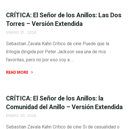
El
Señor
CRÍTICA: El Señor de los Anillos: Las Dos
de
Torres – Versión Extendida
los
ENERO 31, 2026
Anillos:
El
Sebastian Zavala Kahn Crítico de cine Puede que la
Retorno
trilogía dirigida por Peter Jackson sea una de mis
del
favoritas, pero no por eso voy a …
Rey
–
READ MORE
Versión
"CRÍTICA:
Extendida"
El
Señor
CRÍTICA: El Señor de los Anillos: la
de
Comunidad del Anillo – Versión Extendida
los
ENERO 30, 2026
Anillos:
Las
Sebastian Zavala Kahn Crítico de cine Si de casualidad o