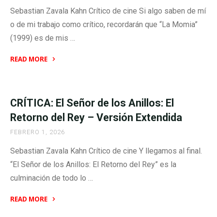
Sebastian Zavala Kahn Crítico de cine Si algo saben de mí
o de mi trabajo como crítico, recordarán que “La Momia”
(1999) es de mis …
READ MORE
"CRÍTICA:
La
posesión
CRÍTICA: El Señor de los Anillos: El
de
Retorno del Rey – Versión Extendida
la
FEBRERO 1, 2026
momia
–
Sebastian Zavala Kahn Crítico de cine Y llegamos al final.
una
“El Señor de los Anillos: El Retorno del Rey” es la
asquerosa
culminación de todo lo …
maldición"
READ MORE
"CRÍTICA: