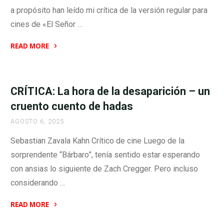
Dos
a propósito han leído mi crítica de la versión regular para
Torres
cines de «El Señor …
–
Versión
READ MORE
Extendida"
"CRÍTICA:
El
Señor
CRÍTICA: La hora de la desaparición – un
de
cruento cuento de hadas
los
AGOSTO 6, 2025
Anillos:
la
Sebastian Zavala Kahn Crítico de cine Luego de la
Comunidad
sorprendente “Bárbaro”, tenía sentido estar esperando
del
con ansias lo siguiente de Zach Cregger. Pero incluso
Anillo
considerando …
–
Versión
READ MORE
Extendida"
"CRÍTICA: