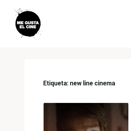
Skip
to
content
ME
GUSTA
EL
CINE
Etiqueta:
new line cinema