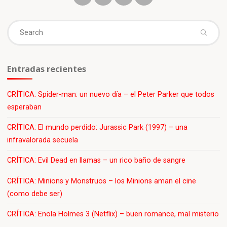
Dos
Torres
Se
–
Versión
fo
Extendida"
Entradas recientes
CRÍTICA: Spider-man: un nuevo día – el Peter Parker que todos
esperaban
CRÍTICA: El mundo perdido: Jurassic Park (1997) – una
infravalorada secuela
CRÍTICA: Evil Dead en llamas – un rico baño de sangre
CRÍTICA: Minions y Monstruos – los Minions aman el cine
(como debe ser)
CRÍTICA: Enola Holmes 3 (Netflix) – buen romance, mal misterio