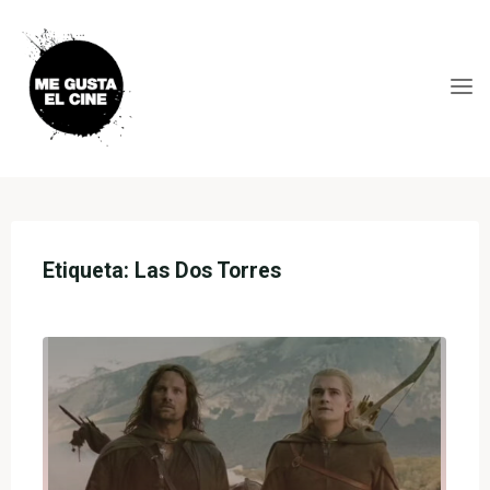
Skip
to
content
ME
GUSTA
EL
CINE
Etiqueta:
Las Dos Torres