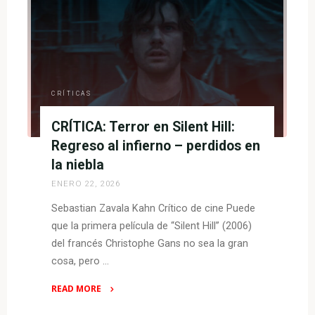
The
Whole
Bloody
Affair
–
por
CRÍTICAS
fin
CRÍTICA: Terror en Silent Hill:
la
versión
Regreso al infierno – perdidos en
la
la niebla
completa"
ENERO 22, 2026
Sebastian Zavala Kahn Crítico de cine Puede
que la primera película de “Silent Hill” (2006)
del francés Christophe Gans no sea la gran
cosa, pero …
READ MORE
"CRÍTICA: