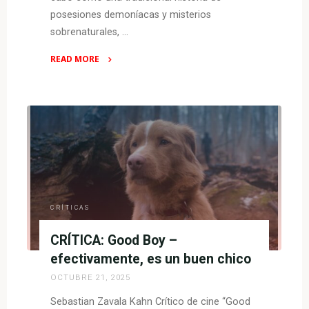
posesiones demoníacas y misterios
sobrenaturales, …
READ MORE
"CRÍTICA:
El
orfanato:
la
posesión
–
no
hay
terror,
CRÍTICAS
solo
CRÍTICA: Good Boy –
confusión"
efectivamente, es un buen chico
OCTUBRE 21, 2025
Sebastian Zavala Kahn Crítico de cine “Good