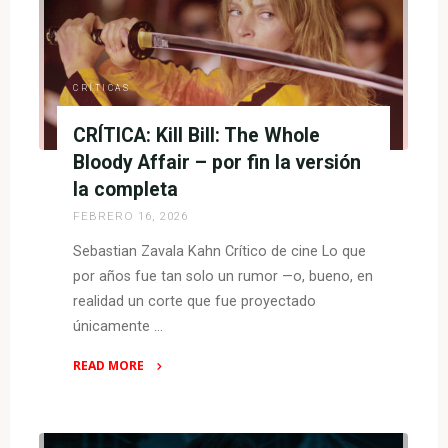
Emma
Thompson
lo
puede
CRÍTICAS
todo"
CRÍTICA: Kill Bill: The Whole
Bloody Affair – por fin la versión
la completa
FEBRERO 16, 2026
Sebastian Zavala Kahn Crítico de cine Lo que
por años fue tan solo un rumor —o, bueno, en
realidad un corte que fue proyectado
únicamente …
READ MORE
"CRÍTICA:
Kill
Bill: