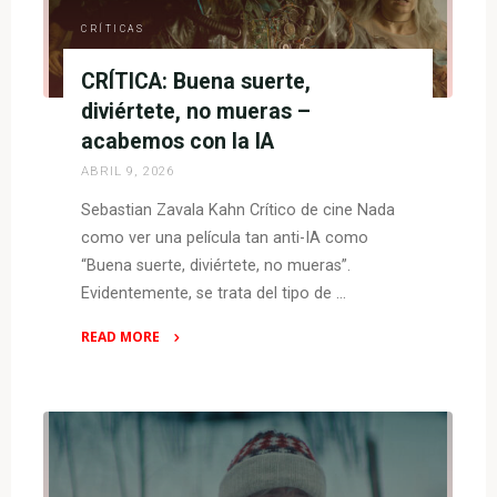
mismo"
CRÍTICAS
CRÍTICA: Buena suerte,
diviértete, no mueras –
acabemos con la IA
ABRIL 9, 2026
Sebastian Zavala Kahn Crítico de cine Nada
como ver una película tan anti-IA como
“Buena suerte, diviértete, no mueras”.
Evidentemente, se trata del tipo de …
READ MORE
"CRÍTICA:
Buena
suerte,
diviértete,
no
mueras