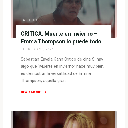
–
acabemos
con
CRÍTICAS
la
CRÍTICA: Muerte en invierno –
IA"
Emma Thompson lo puede todo
FEBRERO 26, 2026
Sebastian Zavala Kahn Crítico de cine Si hay
algo que “Muerte en invierno” hace muy bien,
es demostrar la versatilidad de Emma
Thompson, aquella gran …
READ MORE
"CRÍTICA:
Muerte
en
invierno
–