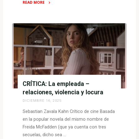
READ MORE
"CRÍTICA:
El
beso
de
la
mujer
araña
–
entretenimiento
CRÍTICAS
y
CRÍTICA: La empleada –
revolución"
relaciones, violencia y locura
DICIEMBRE 16, 2025
Sebastian Zavala Kahn Crítico de cine Basada
en la popular novela del mismo nombre de
Freida McFadden (que ya cuenta con tres
secuelas, dicho sea …