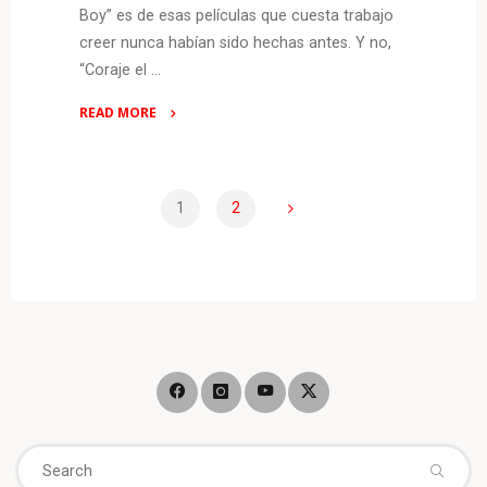
Boy” es de esas películas que cuesta trabajo
creer nunca habían sido hechas antes. Y no,
“Coraje el …
READ MORE
"CRÍTICA:
Good
Boy
1
2
–
Paginación
efectivamente,
es
un
de
buen
chico"
entradas
Se
fo