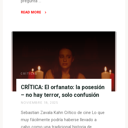
pregunta …
READ MORE
"CRÍTICA:
Beso
de
tres
–
maternidades
atípicas"
CRÍTICAS
CRÍTICA: El orfanato: la posesión
– no hay terror, solo confusión
NOVIEMBRE 18, 2025
Sebastian Zavala Kahn Crítico de cine Lo que
muy fácilmente podría haberse llevado a
cabo como una tradicional historia de