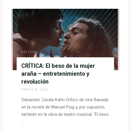
Terror
en
Silent
Hill:
Regreso
al
infierno
–
CRÍTICAS
perdidos
CRÍTICA: El beso de la mujer
en
la
araña – entretenimiento y
niebla"
revolución
ENERO 8, 2026
Sebastian Zavala Kahn Crítico de cine Basada
en la novela de Manuel Puig y, por supuesto,
también en la obra de teatro musical, “El beso
…