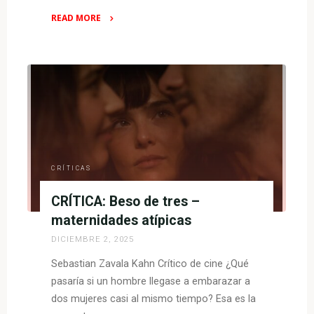
READ MORE
"CRÍTICA:
La
empleada
–
relaciones,
violencia
y
locura"
CRÍTICAS
CRÍTICA: Beso de tres –
maternidades atípicas
DICIEMBRE 2, 2025
Sebastian Zavala Kahn Crítico de cine ¿Qué
pasaría si un hombre llegase a embarazar a
dos mujeres casi al mismo tiempo? Esa es la