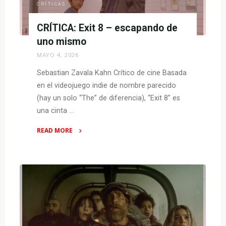
CRÍTICAS
CRÍTICA: Exit 8 – escapando de
uno mismo
MAYO 4, 2026
Sebastian Zavala Kahn Crítico de cine Basada
en el videojuego indie de nombre parecido
(hay un solo “The” de diferencia), “Exit 8” es
una cinta …
READ MORE
"CRÍTICA:
Exit
8
–
escapando
de
uno