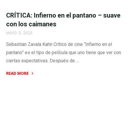
Stone
Cold
CRÍTICA: Infierno en el pantano – suave
Fox
con los caimanes
–
MAYO 3, 2025
drogas,
crimen
Sebastian Zavala Kahn Crítico de cine “Infierno en el
y
pantano” es el tipo de película que uno tiene que ver con
abuso
ciertas expectativas. Después de …
en
los
READ MORE
80s"
"CRÍTICA:
Infierno
en
el
pantano
–
suave