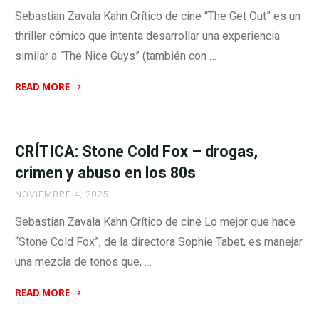
Sebastian Zavala Kahn Crítico de cine “The Get Out” es un
thriller cómico que intenta desarrollar una experiencia
similar a “The Nice Guys” (también con …
READ MORE
"CRÍTICA:
The
Get
CRÍTICA: Stone Cold Fox – drogas,
Out
crimen y abuso en los 80s
–
NOVIEMBRE 4, 2025
Russell
Crowe
Sebastian Zavala Kahn Crítico de cine Lo mejor que hace
es
“Stone Cold Fox”, de la directora Sophie Tabet, es manejar
Manco
una mezcla de tonos que, …
Kapak
(¡!)"
READ MORE
"CRÍTICA: