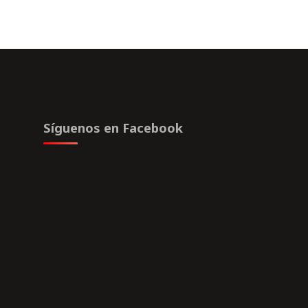
con
los
caimanes"
Síguenos en Facebook