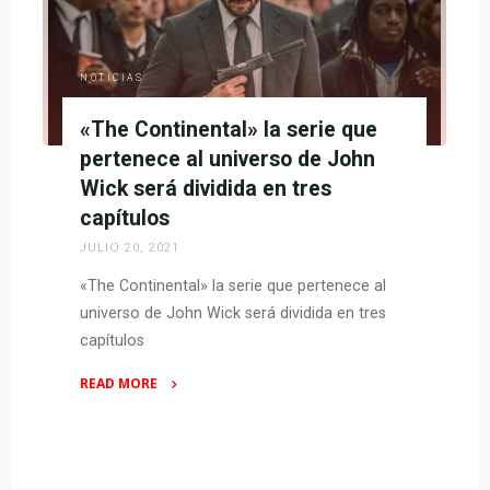
algo
larga
pero
NOTICIAS
brutalmente
«The Continental» la serie que
satisfactoria
"
pertenece al universo de John
Wick será dividida en tres
capítulos
JULIO 20, 2021
«The Continental» la serie que pertenece al
universo de John Wick será dividida en tres
capítulos
READ MORE
"«The
Continental»
la
serie