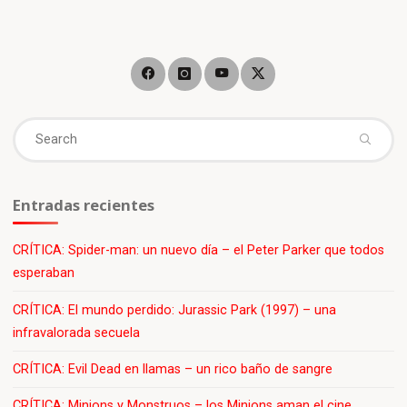
que
pertenece
al
universo
de
Se
John
Wick
fo
será
dividida
Entradas recientes
en
tres
CRÍTICA: Spider-man: un nuevo día – el Peter Parker que todos
capítulos"
esperaban
CRÍTICA: El mundo perdido: Jurassic Park (1997) – una
infravalorada secuela
CRÍTICA: Evil Dead en llamas – un rico baño de sangre
CRÍTICA: Minions y Monstruos – los Minions aman el cine