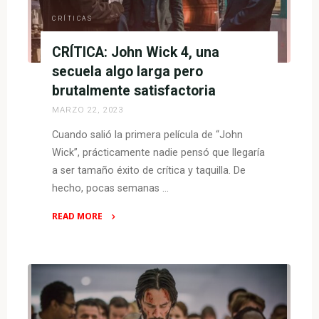
CRÍTICAS
CRÍTICA: John Wick 4, una
secuela algo larga pero
brutalmente satisfactoria
MARZO 22, 2023
Cuando salió la primera película de “John
Wick”, prácticamente nadie pensó que llegaría
a ser tamaño éxito de crítica y taquilla. De
hecho, pocas semanas …
READ MORE
"
CRÍTICA:
John
Wick
4,
una
secuela