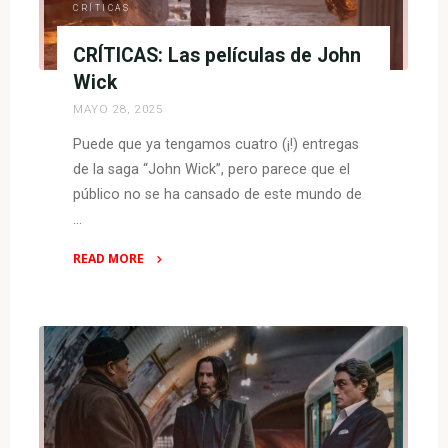
CRÍTICAS
CRÍTICAS: Las películas de John
Wick
MAYO 28, 2025
Puede que ya tengamos cuatro (¡!) entregas
de la saga “John Wick”, pero parece que el
público no se ha cansado de este mundo de
…
READ MORE
"CRÍTICAS:
Las
películas
de
John
Wick"