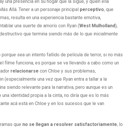
 una presencia en su hogar que la sigue, y quien ella
ás Allá. Tener a un personaje principal
perceptivo
, que
rmas, resulta en una experiencia bastante emotiva,
tablar una suerte de amorío con Ryan (
West Mulholland
),
odestructivo que termina siendo más de lo que inicialmente
orque sea un intento fallido de película de terror, si no más
i el filme funciona, es porque se va llevando a cabo como un
tador
relacionarse
con Chloe y sus problemas,
 (especialmente una vez que Ryan entra a tallar a la
ina siendo relevante para la narrativa, pero aunque es un
 una identidad propia a la cinta, no diría que es lo más
tante acá está en Chloe y en los sucesos que le van
btramas que
no se llegan a resolver satisfactoriamente
, lo