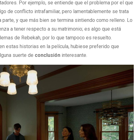
ectadores. Por ejemplo, se entiende que el problema por el que
go de conflicto intrafamiliar, pero lamentablemente se trata
na parte, y que más bien se termina sintiendo como relleno. Lo
za a tener respecto a su matrimonio; es algo que está
blemas de Rebekah, por lo que tampoco es resuelto.
en estas historias en la película, hubiese preferido que
alguna suerte de
conclusión
interesante.