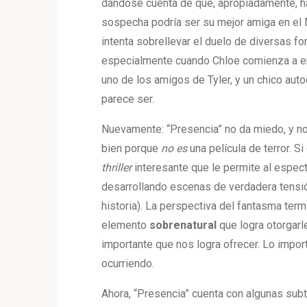
dándose cuenta de que, apropiadamente, hay
sospecha podría ser su mejor amiga en el M
intenta sobrellevar el duelo de diversas fo
especialmente cuando Chloe comienza a en
uno de los amigos de Tyler, y un chico aut
parece ser.
Nuevamente: “Presencia” no da miedo, y no p
bien porque
no es
una película de terror. S
thriller
interesante que le permite al espec
desarrollando escenas de verdadera tensión
historia). La perspectiva del fantasma term
elemento
sobrenatural
que logra otorgarle
importante que nos logra ofrecer. Lo impor
ocurriendo.
Ahora, “Presencia” cuenta con algunas su