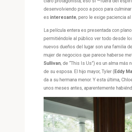
claro protagonista, eso sí —fuera del espír
desenvolviendo poco a poco para culminar
es
interesante
, pero le exige paciencia a
La película entera es presentada con plano
permitiéndole al público ver todo desde lo
nuevos dueños del lugar son una familia d
mujer de negocios que parece haberse metido
Sullivan
, de “This Is Us”) es un alma más 
de su esposa. El hijo mayor, Tyler (
Eddy M
da a su hermana menor. Y esta última, Chloe
unos meses antes, aparentemente habiéndo