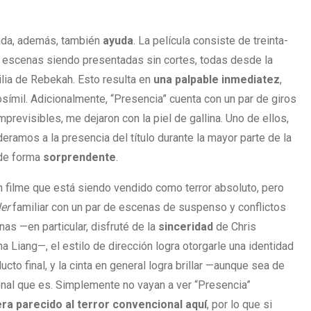
mada, además, también
ayuda
. La película consiste de treinta-
e escenas siendo presentadas sin cortes, todas desde la
ilia de Rebekah. Esto resulta en
una palpable inmediatez
,
osímil. Adicionalmente, “Presencia” cuenta con un par de giros
imprevisibles, me dejaron con la piel de gallina. Uno de ellos,
deramos a la presencia del título durante la mayor parte de la
 de forma
sorprendente
.
n filme que está siendo vendido como terror absoluto, pero
ler
familiar con un par de escenas de suspenso y conflictos
as —en particular, disfruté de la
sinceridad
de Chris
na Liang—, el estilo de dirección logra otorgarle una identidad
ucto final, y la cinta en general logra brillar —aunque sea de
nal que es. Simplemente no vayan a ver “Presencia”
era parecido al terror convencional aquí
, por lo que si