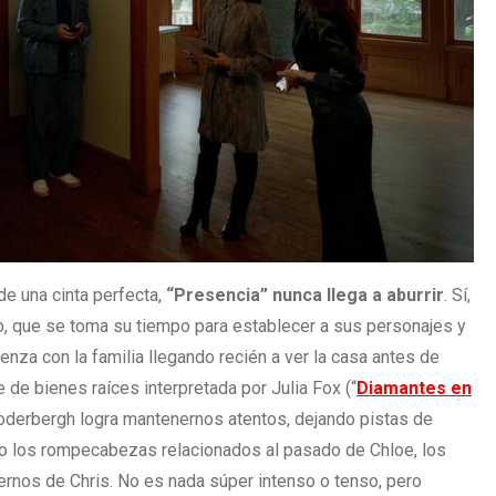
de una cinta perfecta,
“Presencia” nunca llega a aburrir
. Sí,
o, que se toma su tiempo para establecer a sus personajes y
ienza con la familia llegando recién a ver la casa antes de
 de bienes raíces interpretada por Julia Fox (“
Diamantes en
 Soderbergh logra mantenernos atentos, dejando pistas de
o los rompecabezas relacionados al pasado de Chloe, los
ernos de Chris. No es nada súper intenso o tenso, pero