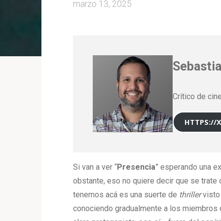
marzo 13, 2025
Sebastia
Crítico de cin
HTTPS://
Si van a ver “
Presencia
” esperando una ex
obstante, eso no quiere decir que se trate 
tenemos acá es una suerte de
thriller
visto
conociendo gradualmente a los miembros de