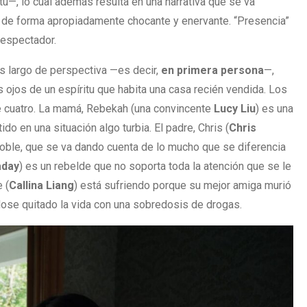
itu—, lo cual además resulta en una narrativa que se va
 de forma apropiadamente chocante y enervante. “Presencia”
l espectador.
s largo de perspectiva —es decir,
en primera persona
—,
s ojos de un espíritu que habita una casa recién vendida. Los
e cuatro. La mamá, Rebekah (una convincente
Lucy Liu
) es una
 en una situación algo turbia. El padre, Chris (
Chris
noble, que se va dando cuenta de lo mucho que se diferencia
aday
) es un rebelde que no soporta toda la atención que se le
 (
Callina Liang
) está sufriendo porque su mejor amiga murió
se quitado la vida con una sobredosis de drogas.