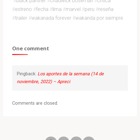
#
black panther
#
chadwick boseman
#
critica
#
estreno
#
fecha
#
lima
#
marvel
#
peru
#
reseña
#
trailer
#
wakanada forever
#
wakanda por siempre
One comment
Pingback:
Los aportes de la semana (14 de
noviembre, 2022) – Apreci
Comments are closed.