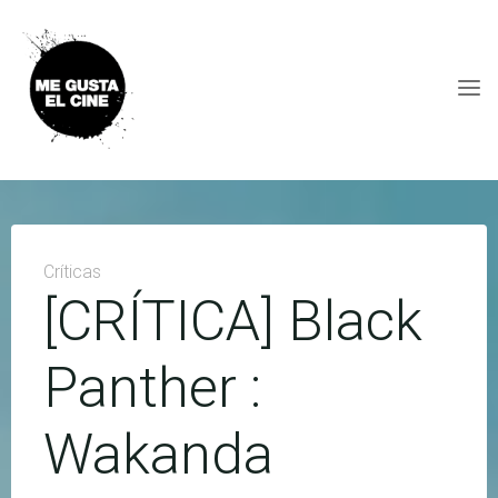
Skip
to
content
ME
GUSTA
EL
CINE
Críticas
[CRÍTICA] Black
Panther :
Wakanda