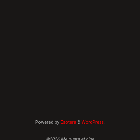
Powered by
Esotera
&
WordPress
.
©2026 Me gusta el cine