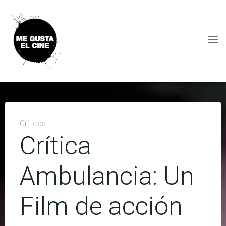
Skip
to
content
ME
GUSTA
EL
CINE
Críticas
Crítica
Ambulancia: Un
Film de acción