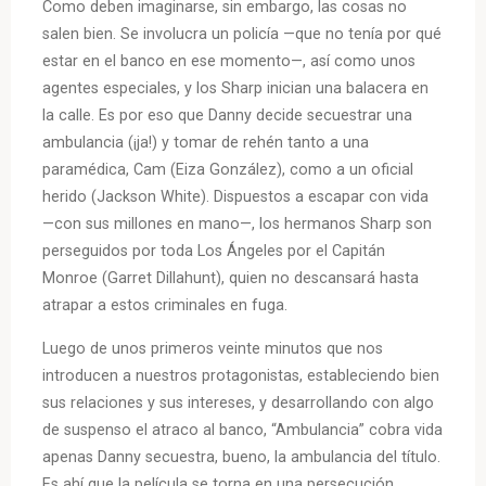
Como deben imaginarse, sin embargo, las cosas no
salen bien. Se involucra un policía —que no tenía por qué
estar en el banco en ese momento—, así como unos
agentes especiales, y los Sharp inician una balacera en
la calle. Es por eso que Danny decide secuestrar una
ambulancia (¡ja!) y tomar de rehén tanto a una
paramédica, Cam (Eiza González), como a un oficial
herido (Jackson White). Dispuestos a escapar con vida
—con sus millones en mano—, los hermanos Sharp son
perseguidos por toda Los Ángeles por el Capitán
Monroe (Garret Dillahunt), quien no descansará hasta
atrapar a estos criminales en fuga.
Luego de unos primeros veinte minutos que nos
introducen a nuestros protagonistas, estableciendo bien
sus relaciones y sus intereses, y desarrollando con algo
de suspenso el atraco al banco, “Ambulancia” cobra vida
apenas Danny secuestra, bueno, la ambulancia del título.
Es ahí que la película se torna en una persecución