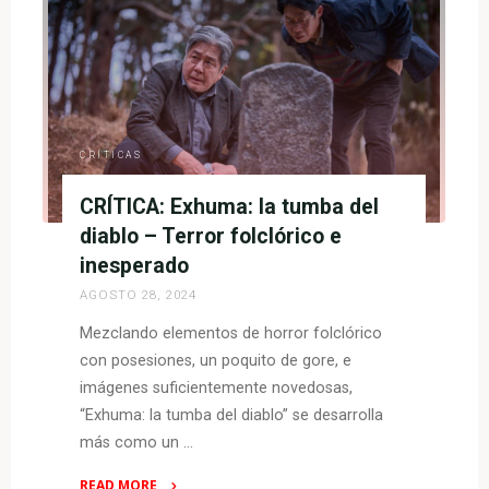
naturaleza
–
“gore”
extremo
en
medio
CRÍTICAS
de
CRÍTICA: Exhuma: la tumba del
la
calma
diablo – Terror folclórico e
del
inesperado
bosque"
AGOSTO 28, 2024
Mezclando elementos de horror folclórico
con posesiones, un poquito de gore, e
imágenes suficientemente novedosas,
“Exhuma: la tumba del diablo” se desarrolla
más como un …
READ MORE