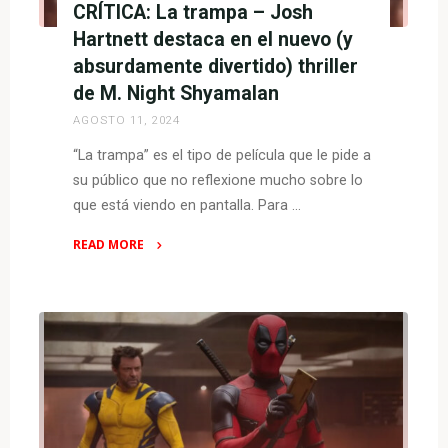
CRÍTICA: La trampa – Josh
esta
experiencia
Hartnett destaca en el nuevo (y
atmosférica
absurdamente divertido) thriller
y
de M. Night Shyamalan
perturbadora"
AGOSTO 11, 2024
“La trampa” es el tipo de película que le pide a
su público que no reflexione mucho sobre lo
que está viendo en pantalla. Para …
READ MORE
"CRÍTICA:
La
trampa
–
Josh
Hartnett
destaca
en