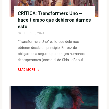
CRÍTICAS
CRÍTICA: Transformers Uno –
hace tiempo que debieron darnos
esto
OCTUBRE 3, 2024
“Transformers Uno” es lo que debimos
obtener desde un principio. En vez de
obligarnos a seguir a personajes humanos
desesperantes (como el de Shia LaBeouf… …
READ MORE
"CRÍTICA:
Transformers
Uno
–
hace
tiempo