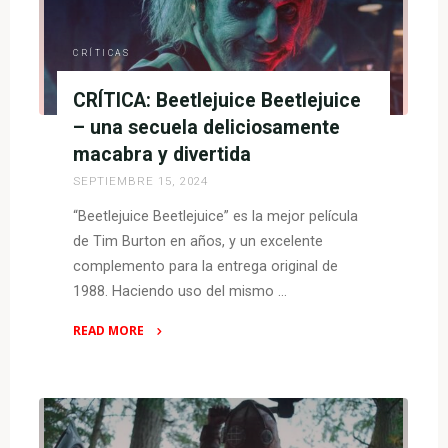
que
debieron
darnos
CRÍTICAS
esto"
CRÍTICA: Beetlejuice Beetlejuice
– una secuela deliciosamente
macabra y divertida
SEPTIEMBRE 15, 2024
“Beetlejuice Beetlejuice” es la mejor película
de Tim Burton en años, y un excelente
complemento para la entrega original de
1988. Haciendo uso del mismo …
READ MORE
"CRÍTICA:
Beetlejuice
Beetlejuice
–