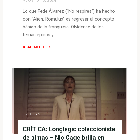
AGOSTO 18, 2024
Lo que Fede Álvarez (“No respires”) ha hecho
con “Alien: Romulus” es regresar al concepto
básico de la franquicia. Olvídense de los
temas épicos y …
READ MORE
"CRÍTICA:
Alien:
Romulus
–
un
tenso
retorno
a
este
CRÍTICAS
universo
CRÍTICA: Longlegs: coleccionista
retrofuturista
lleno
de almas – Nic Cage brilla en