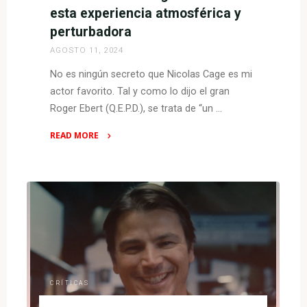
de
esta experiencia atmosférica y
Xenomorfos"
perturbadora
AGOSTO 11, 2024
No es ningún secreto que Nicolas Cage es mi
actor favorito. Tal y como lo dijo el gran
Roger Ebert (Q.E.P.D.), se trata de “un …
READ MORE
"CRÍTICA:
Longlegs:
coleccionista
de
almas
–
Nic
Cage
brilla
CRÍTICAS
en