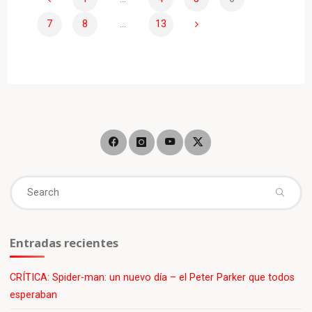
–
Paginación
mucho
7
8
…
13
más
que
de
la
icónica
entradas
vaca
voladora"
Se
fo
Entradas recientes
CRÍTICA: Spider-man: un nuevo día – el Peter Parker que todos
esperaban