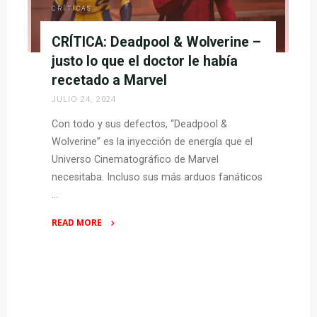
el
CRÍTICAS
nuevo
CRÍTICA: Deadpool & Wolverine –
(y
absurdamente
justo lo que el doctor le había
divertido)
recetado a Marvel
thriller
JULIO 24, 2024
de
Con todo y sus defectos, “Deadpool &
M.
Wolverine” es la inyección de energía que el
Night
Universo Cinematográfico de Marvel
Shyamalan"
necesitaba. Incluso sus más arduos fanáticos
…
READ MORE
"CRÍTICA:
Deadpool
&
Wolverine
–