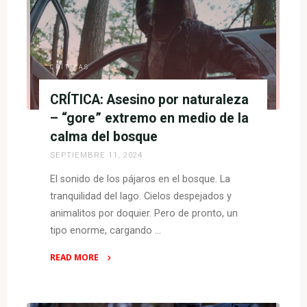
una
secuela
deliciosamente
macabra
y
CRÍTICAS
divertida"
CRÍTICA: Asesino por naturaleza
– “gore” extremo en medio de la
calma del bosque
SEPTIEMBRE 11, 2024
El sonido de los pájaros en el bosque. La
tranquilidad del lago. Cielos despejados y
animalitos por doquier. Pero de pronto, un
tipo enorme, cargando …
READ MORE
"CRÍTICA:
Asesino
por