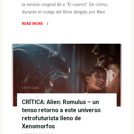
la versión original de e “El cuervo”. De cómo,
durante el rodaje del filme dirigido por Alex …
READ MORE
"CRÍTICA:
El
cuervo
(2024)
–
un
remake
irregular
y
CRÍTICAS
violento"
CRÍTICA: Alien: Romulus – un
tenso retorno a este universo
retrofuturista lleno de
Xenomorfos