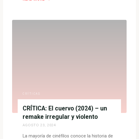
"CRÍTICA:
Exhuma:
la
tumba
del
diablo
–
Terror
folclórico
e
inesperado"
CRÍTICAS
CRÍTICA: El cuervo (2024) – un
remake irregular y violento
AGOSTO 23, 2024
La mayoría de cinéfilos conoce la historia de