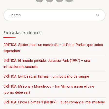
es
Manco
Se
Kapak
(¡!)"
fo
Entradas recientes
CRÍTICA: Spider-man: un nuevo día – el Peter Parker que todos
esperaban
CRÍTICA: El mundo perdido: Jurassic Park (1997) – una
infravalorada secuela
CRÍTICA: Evil Dead en llamas – un rico baño de sangre
CRÍTICA: Minions y Monstruos – los Minions aman el cine
(como debe ser)
CRÍTICA: Enola Holmes 3 (Netflix) – buen romance, mal misterio