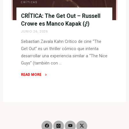
CRÍTICAS
CRÍTICA: The Get Out – Russell
Crowe es Manco Kapak (¡!)
JUNIO 26, 2026
Sebastian Zavala Kahn Crítico de cine “The
Get Out” es un thriller cómico que intenta
desarrollar una experiencia similar a “The Nice
Guys” (también con …
READ MORE
"CRÍTICA:
The
Get
Out
–
Russell
Crowe