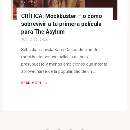
CRÍTICAS
CRÍTICA: Mockbuster – o cómo
sobrevivir a tu primera película
para The Asylum
JUNIO 30, 2026
Sebastian Zavala Kahn Crítico de cine Un
mockbuster es una película de bajo
presupuesto y menos ambiciones que intenta
aprovecharse de la popularidad de un …
READ MORE
"CRÍTICA:
Mockbuster
–
o
cómo
sobrevivir