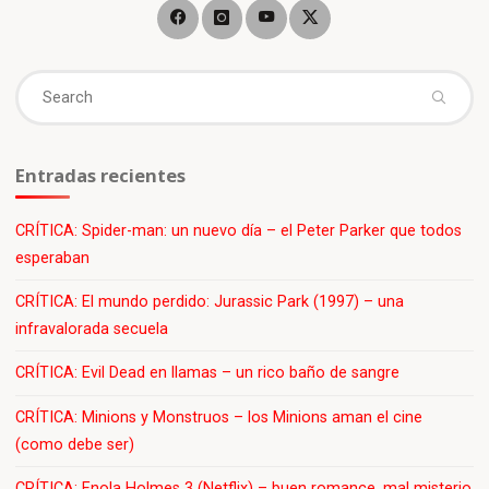
a
tu
primera
Se
película
para
fo
The
Asylum"
Entradas recientes
CRÍTICA: Spider-man: un nuevo día – el Peter Parker que todos
esperaban
CRÍTICA: El mundo perdido: Jurassic Park (1997) – una
infravalorada secuela
CRÍTICA: Evil Dead en llamas – un rico baño de sangre
CRÍTICA: Minions y Monstruos – los Minions aman el cine
(como debe ser)
CRÍTICA: Enola Holmes 3 (Netflix) – buen romance, mal misterio