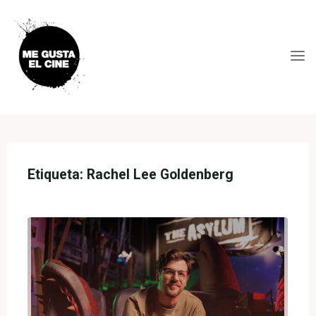
Skip
to
content
ME
GUSTA
EL
CINE
Etiqueta:
Rachel Lee Goldenberg