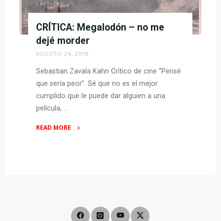
CRÍTICAS
CRÍTICA: Megalodón – no me
dejé morder
AGOSTO 24, 2018
Sebastian Zavala Kahn Crítico de cine “Pensé
que sería peor”. Sé que no es el mejor
cumplido que le puede dar alguien a una
película, …
READ MORE
"CRÍTICA:
Megalodón
–
no
me
dejé
morder"