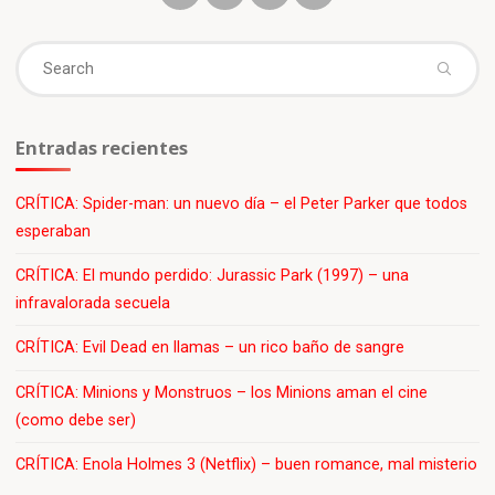
es
Manco
Se
Kapak
(¡!)"
fo
Entradas recientes
CRÍTICA: Spider-man: un nuevo día – el Peter Parker que todos
esperaban
CRÍTICA: El mundo perdido: Jurassic Park (1997) – una
infravalorada secuela
CRÍTICA: Evil Dead en llamas – un rico baño de sangre
CRÍTICA: Minions y Monstruos – los Minions aman el cine
(como debe ser)
CRÍTICA: Enola Holmes 3 (Netflix) – buen romance, mal misterio