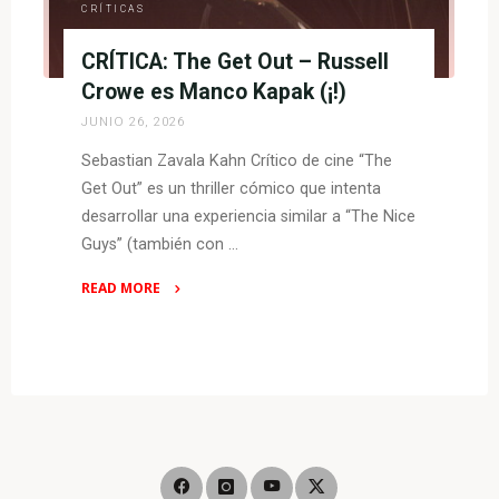
CRÍTICAS
CRÍTICA: The Get Out – Russell
Crowe es Manco Kapak (¡!)
JUNIO 26, 2026
Sebastian Zavala Kahn Crítico de cine “The
Get Out” es un thriller cómico que intenta
desarrollar una experiencia similar a “The Nice
Guys” (también con …
READ MORE
"CRÍTICA:
The
Get
Out
–
Russell
Crowe