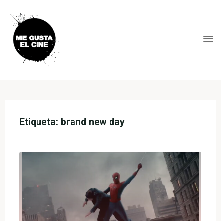
Skip
to
content
ME
GUSTA
EL
CINE
Etiqueta:
brand new day