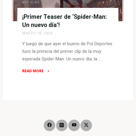
NOTICIAS
¡Primer Teaser de ‘Spider-Man:
Un nuevo día’!
MARZO 18, 2026
Y luego de que ayer el bueno de Pol Deportes
tuvo la primicia del primer clip de la muy
esperada Spider-Man: Un nuevo día, la …
READ MORE
"¡Primer
Teaser
de
‘Spider-
Man:
Un
nuevo
día’!"